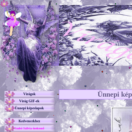
Ünnepi kép
Virágok
Virág GIF-ek
Ünnepi képeslapok
Kedvencekhez
Szabó Szilvia énekesnő