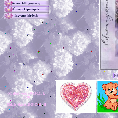
Animált GIF gyüjtemény
Ünnepi képeslapok
Ingyenes hirdetés
Ké
Oldalletöltések 2008.05.11-ig
3 140
Oldalletöltések 2008.05.11-től