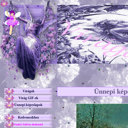
Ünnepi kép
Virágok
Virág GIF-ek
Ünnepi képeslapok
Kedvencekhez
Szabó Szilvia énekesnő