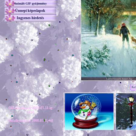
Animált GIF gyüjtemény
Ünnepi képeslapok
Ingyenes hirdetés
Ké
Oldalletöltések 2008.05.11-ig
3 140
Oldalletöltések 2008.05.11-től