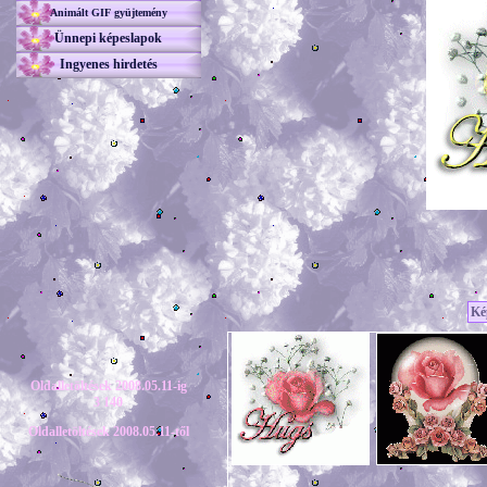
Animált GIF gyüjtemény
Ünnepi képeslapok
Ingyenes hirdetés
Ké
Oldalletöltések 2008.05.11-ig
3 140
Oldalletöltések 2008.05.11-től