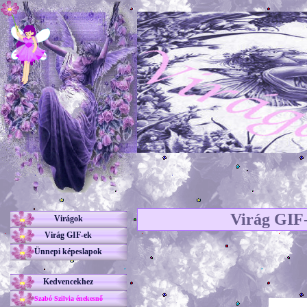
Virág GIF-
Virágok
Virág GIF-ek
Ünnepi képeslapok
Kedvencekhez
Szabó Szilvia énekesnő