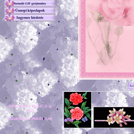
Animált GIF gyüjtemény
Ünnepi képeslapok
Ingyenes hirdetés
Ké
Oldalletöltések 2008.05.11-ig
3 140
Oldalletöltések 2008.05.11-től