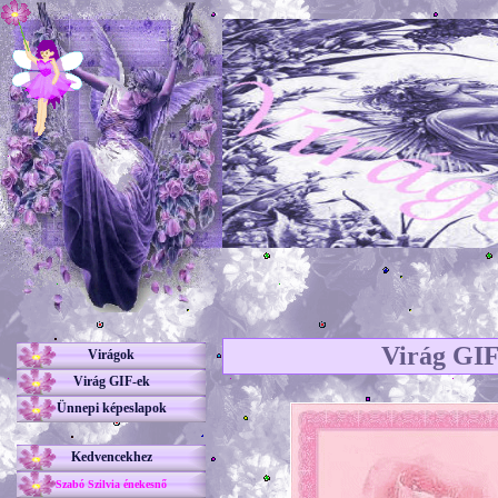
Virág GIF
Virágok
Virág GIF-ek
Ünnepi képeslapok
Kedvencekhez
Szabó Szilvia énekesnő